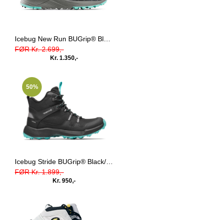
Icebug New Run BUGrip® Black/Jade Mist GTX
FØR Kr. 2.699,-
Kr. 1.350,-
50%
Icebug Stride BUGrip® Black/Jade Mist
FØR Kr. 1.899,-
Kr. 950,-