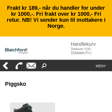
Frakt kr 189,- når du handler for under
kr 1000,-. Fri frakt over kr 1000,- Fri
retur. NB! Vi sender kun til mottakere i
Norge.
Handlekurv
Totalsum:
0,00
,-
Til kassen
(
0
)
»
MENY
Piggsko