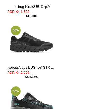
Icebug Nirak2 BUGrip®
FØR Kr. 1.599,-
Kr. 800,-
50%
Icebug Arcus BUGrip® GTX True Black
FØR Kr. 2.299,-
Kr. 1.150,-
50%