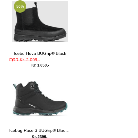
50%
Icebu Hova BUGrip® Black
FØR Kr. 2.099,-
Kr. 1.050,-
Icebug Pace 3 BUGrip® Black/Teal
Kr. 2399,-