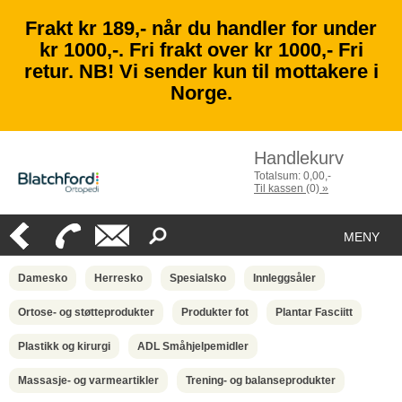
Frakt kr 189,- når du handler for under
kr 1000,-. Fri frakt over kr 1000,- Fri
retur. NB! Vi sender kun til mottakere i
Norge.
Handlekurv
Totalsum:
0,00
,-
Til kassen
(
0
)
»
MENY
Damesko
Herresko
Spesialsko
Innleggsåler
Ortose- og støtteprodukter
Produkter fot
Plantar Fasciitt
Plastikk og kirurgi
ADL Småhjelpemidler
Massasje- og varmeartikler
Trening- og balanseprodukter