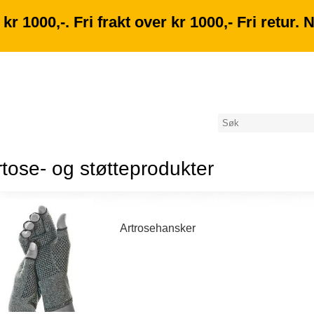
kr 1000,-. Fri frakt over kr 1000,- Fri retur.
tose- og støtteprodukter
Artrosehansker