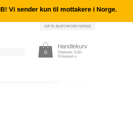
 NB! Vi sender kun til mottakere i Norge.
GÅ TIL BLATCHFORD NORGE
Handlekurv
0
Totalsum:
0,00
,-
Til kassen
»