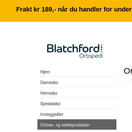
Frakt kr 189,- når du handler for under 
Or
Hjem
Damesko
Herresko
Spesialsko
Innleggsåler
Ortose- og støtteprodukter