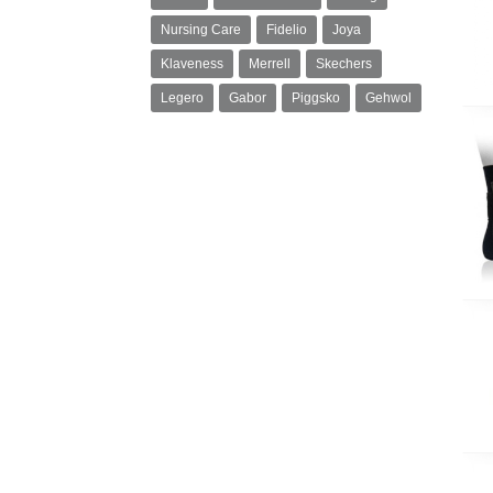
Nursing Care
Fidelio
Joya
Klaveness
Merrell
Skechers
Legero
Gabor
Piggsko
Gehwol