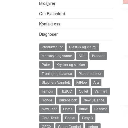
Brosjyrer
Om Blatchford
Kontakt oss
Diagnoser
Produkter Fot
Plastikk og kirurgi
Massasje og varme
ADL
Brodder
Puter
Krykker og stokker
Trening og balanse
Pleieprodukter
Skechers Vanntett
FitFlop
Ara
Tempur
TILBUD
Outlet
Vanntett
Rohde
Birkenstock
New Balance
New Feet
Oofos
Airtox
Basisfot
Gore-Tex®
Pomar
Easy B
GEOX
Green Comfort
Icebug