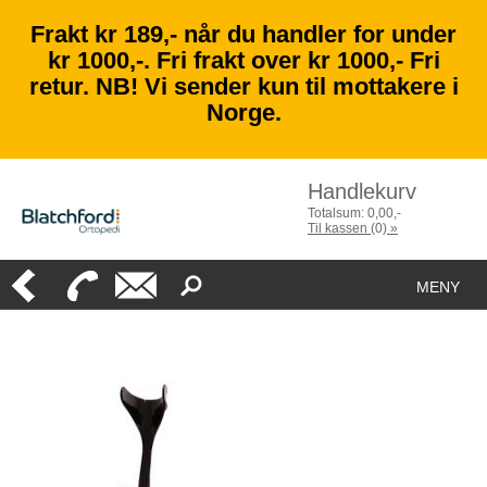
Frakt kr 189,- når du handler for under
kr 1000,-. Fri frakt over kr 1000,- Fri
retur. NB! Vi sender kun til mottakere i
Norge.
Handlekurv
Totalsum:
0,00
,-
Til kassen
(
0
)
»
MENY