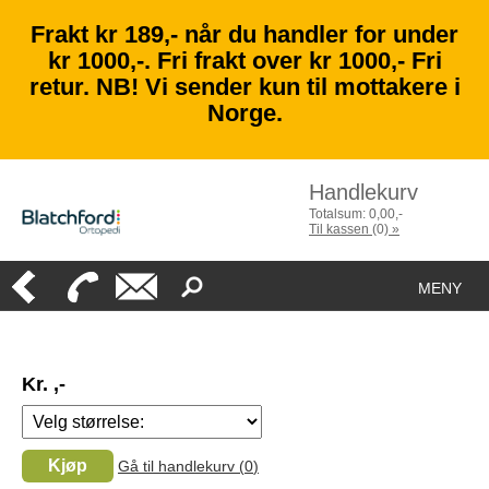
Frakt kr 189,- når du handler for under
kr 1000,-. Fri frakt over kr 1000,- Fri
retur. NB! Vi sender kun til mottakere i
Norge.
Handlekurv
Totalsum:
0,00
,-
Til kassen
(
0
)
»
MENY
Kr. ,-
Kjøp
Gå til handlekurv (
0
)