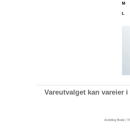
M
L
Vareutvalget kan vareier i 
Avdeling Bodø | T