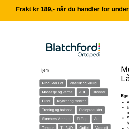
Frakt kr 189,- når du handler for under 
M
Hjem
Lå
Produkter Fot
Plastikk og kirurgi
Massasje og varme
ADL
Brodder
Ege
Puter
Krykker og stokker
A
E
Trening og balanse
Pleieprodukter
o
S
Skechers Vanntett
FitFlop
Ara
h
Tempur
TILBUD
Outlet
Vanntett
S