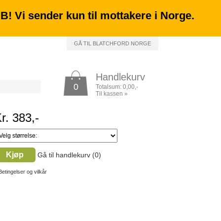
 NB! Vi sender kun til mottakere i Norge.
GÅ TIL BLATCHFORD NORGE
Handlekurv
0
Totalsum:
0,00
,-
Til kassen
»
r. 383,-
Kjøp
Gå til handlekurv (
0
)
Betingelser og vilkår