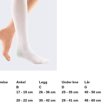
relse
Ankel
Legg
Under kne
Lår
B
C
D
G
17 - 19 cm
26 - 36 cm
25 - 35 cm
40 - 50 cm
20 - 22 cm
30 - 42 cm
29 - 41 cm
48 - 60 cm