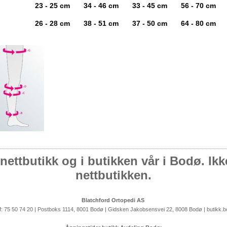
23 - 25 cm
34 - 46 cm
33 - 45 cm
56 - 70 cm
26 - 28 cm
38 - 51 cm
37 - 50 cm
64 - 80 cm
nettbutikk og i butikken vår i Bodø. Ikke 
nettbutikken.
Blatchford Ortopedi AS
lf: 75 50 74 20 | Postboks 1114, 8001 Bodø | Gidsken Jakobsensvei 22, 8008 Bodø | butikk.