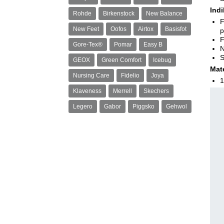
Ind
Rohde
Birkenstock
New Balance
F
New Feet
Oofos
Airtox
Basisfot
p
F
Gore-Tex®
Pomar
Easy B
N
S
GEOX
Green Comfort
Icebug
Mat
Nursing Care
Fidelio
Joya
1
Klaveness
Merrell
Skechers
Legero
Gabor
Piggsko
Gehwol