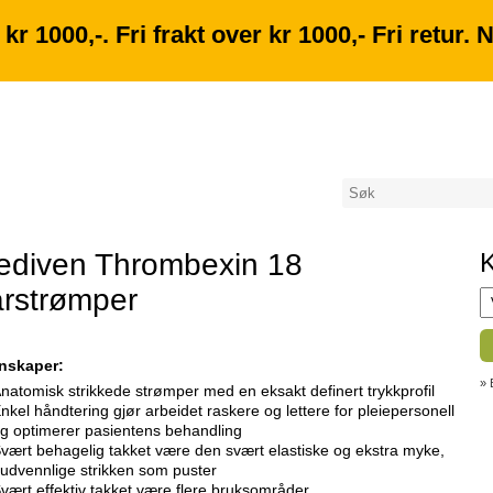
kr 1000,-. Fri frakt over kr 1000,- Fri retur.
ediven Thrombexin 18
K
rstrømper
nskaper:
» 
natomisk strikkede strømper med en eksakt definert trykkprofil
nkel håndtering gjør arbeidet raskere og lettere for pleiepersonell
g optimerer pasientens behandling
vært behagelig takket være den svært elastiske og ekstra myke,
udvennlige strikken som puster
vært effektiv takket være flere bruksområder